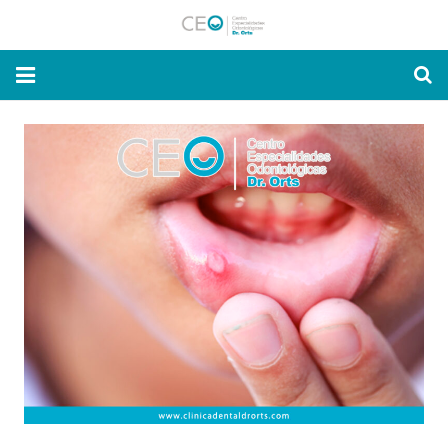
Inicio
Nuestra Clínica
Especialidades
Novedades y Consejos
Solicitar
CITA ONLINE
Contacto