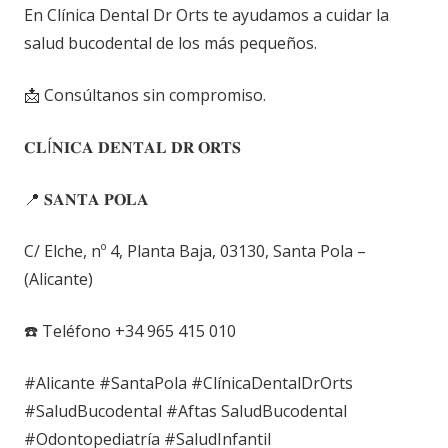
En Clínica Dental Dr Orts te ayudamos a cuidar la
salud bucodental de los más pequeños.
📩 Consúltanos sin compromiso.
𝐂𝐋Í𝐍𝐈𝐂𝐀 𝐃𝐄𝐍𝐓𝐀𝐋 𝐃𝐑 𝐎𝐑𝐓𝐒
📍 𝐒𝐀𝐍𝐓𝐀 𝐏𝐎𝐋𝐀
C/ Elche, nº 4, Planta Baja, 03130, Santa Pola –
(Alicante)
☎️ Teléfono +34 965 415 010
#Alicante
#SantaPola
#ClínicaDentalDrOrts
#SaludBucodental
#Aftas
SaludBucodental
#Odontopediatría
#SaludInfantil