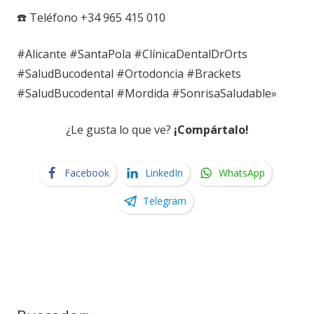
☎️ Teléfono +34 965 415 010
#Alicante #SantaPola #ClínicaDentalDrOrts
#SaludBucodental #Ortodoncia #Brackets
#SaludBucodental #Mordida #SonrisaSaludable»
¿Le gusta lo que ve?
¡Compártalo!
Facebook
LinkedIn
WhatsApp
Telegram