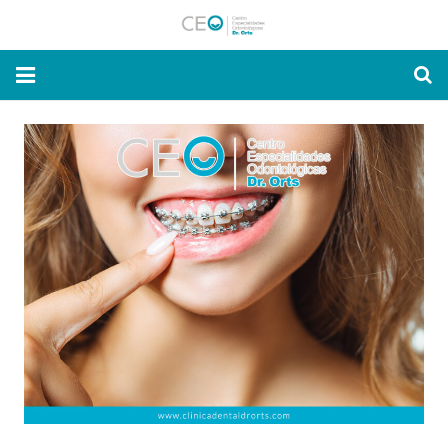
Inicio
Nuestra Clínica
Especialidades
Novedades y Consejos
Solicitar
CITA ONLINE
Contacto