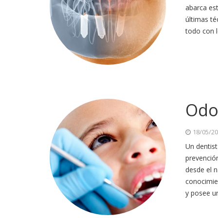
abarca est
últimas té
todo con 
Odo
18/05/2
Un dentist
prevenció
desde el n
conocimie
y posee un