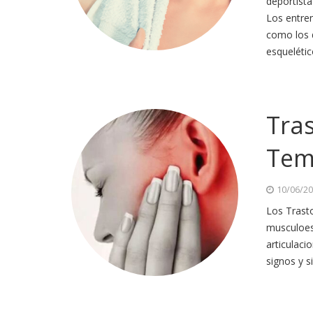
deportista
Los entren
como los 
esquelétic
Tra
Tem
10/06/2
Los Trast
musculoesq
articulac
signos y s