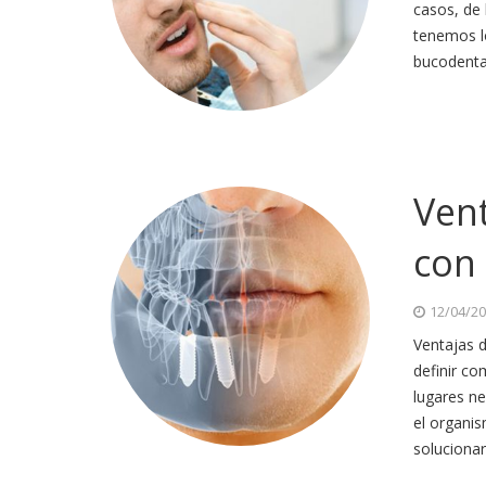
casos, de 
tenemos lo
bucodenta
Vent
con
12/04/2
Ventajas d
definir co
lugares n
el organis
solucionar