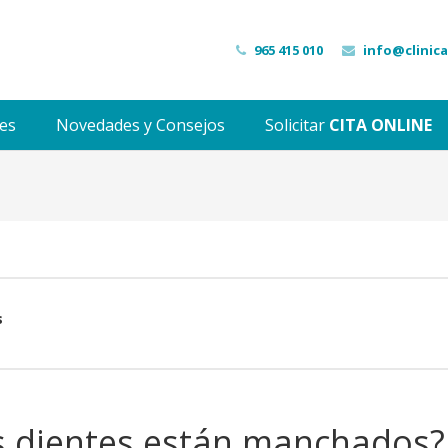
965 415 010
info@clinic
des
Novedades y Consejos
Solicitar
CITA ONLINE
s
s dientes están manchados?