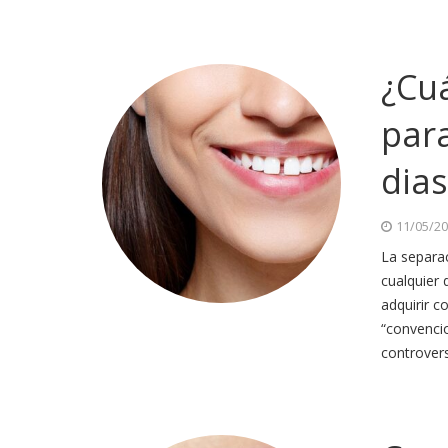
¿Cuá
para
dia
11/05/2
La separa
cualquier 
adquirir c
“convencio
controver