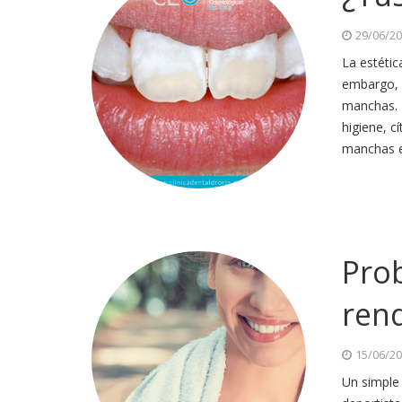
29/06/2
La estétic
embargo, 
manchas. E
higiene, c
manchas e
Pro
ren
15/06/2
Un simple