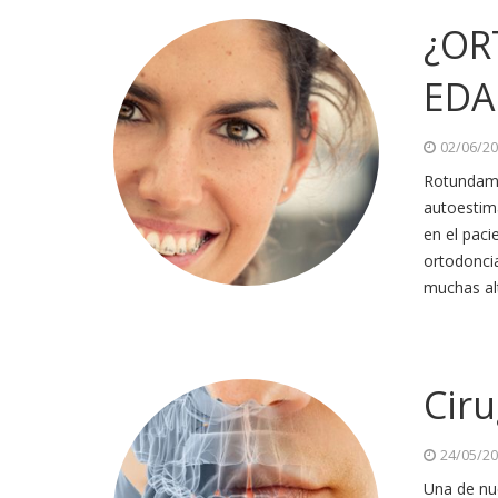
¿OR
EDA
02/06/2
Rotundame
autoestima
en el paci
ortodonci
muchas al
Ciru
24/05/2
Una de nue