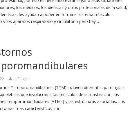
 profesional, por eso es necesario evitar llegar a esas situaciones.
adores, los médicos, los dietistas y otros profesionales de la salud,
dentistas, les ayudan a poner en forma el sistema músculo-
o y los aparatos respiratorio y circulatorio pero hay…
stornos
poromandibulares
022
La Clinica
ornos Temporomandibulares (TTM) incluyen diferentes patologías
ueléticas que involucran a los músculos de la masticación, las
iones temporomandibulares (ATMs) y las estructuras asociadas. Los
intomas más característicos son: