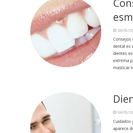
Con
esm
04/05/2
Consejos d
dental es
dientes e
extrema pe
masticar 
Dien
04/05/2
Cuidados y
aparece de