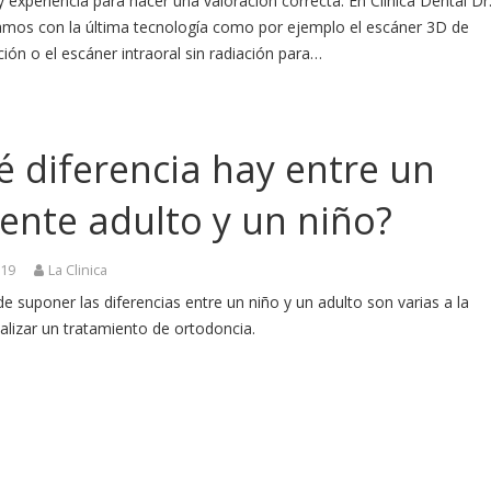
 experiencia para hacer una valoración correcta. En Clínica Dental Dr
amos con la última tecnología como por ejemplo el escáner 3D de
ción o el escáner intraoral sin radiación para…
 diferencia hay entre un
ente adulto y un niño?
019
La Clinica
 suponer las diferencias entre un niño y un adulto son varias a la
alizar un tratamiento de ortodoncia.