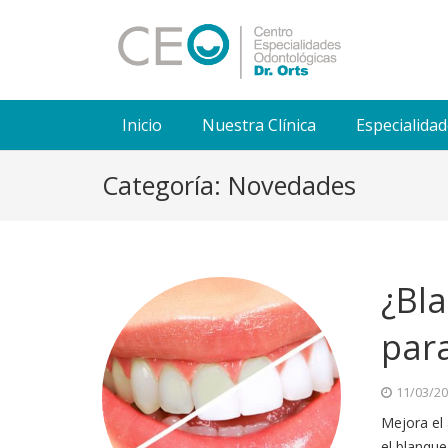
Inicio
Nuestra Clínica
Especialida
Categoría: Novedades
¿Bl
para
11/03/2
Mejora el
el blanque