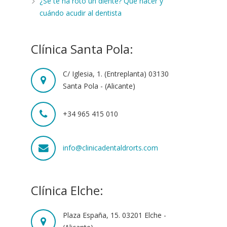
¿Se te ha roto un diente? Qué hacer y
cuándo acudir al dentista
Clínica Santa Pola:
C/ Iglesia, 1. (Entreplanta) 03130
Santa Pola - (Alicante)
+34 965 415 010
info@clinicadentaldrorts.com
Clínica Elche:
Plaza España, 15. 03201 Elche -