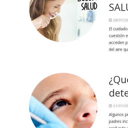
SAL
28/01/2
El cuidad
cuestión e
acceden po
del aire q
¿Qu
det
21/01/2
Algunos pr
padres inc