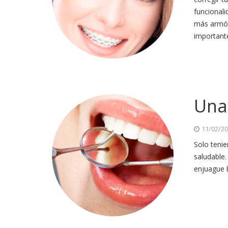
funcionali
más armóni
important
Una
11/02/2
Solo teni
saludable.
enjuague b