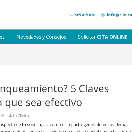
965 415 010
info@clinic
des
Novedades y Consejos
Solicitar
CITA ONLINE
anqueamiento? 5 Claves
 que sea efectivo
019
La Clinica
 aspecto de tu sonrisa, así como el impacto generado en los demás:
amiento dental es un tratamiento de estética dental que, a través de