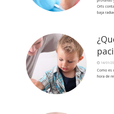
profundo y
Orts cont
baja radia
¿Qué
paci
14/01/2
Como es de
hora de re