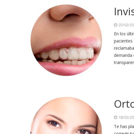
Invi
25/02/2
En los úl
pacientes
reclamaba
demanda d
transparen
Ort
18/02/2
Te has pl
corregir 