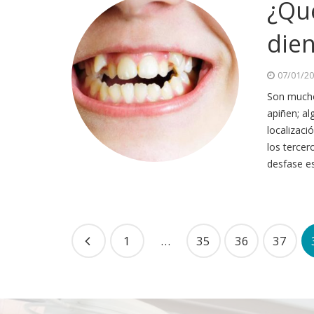
¿Qu
die
07/01/2
Son muchos
apiñen; al
localizaci
los tercer
desfase es
1
…
35
36
37