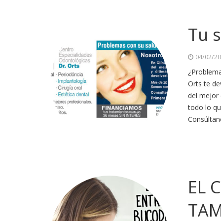
Tu 
04/02/2
¿Problemas
Orts te de
del mejor 
todo lo qu
Consúltan
EL 
TAM