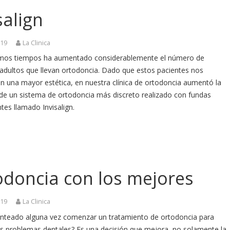
salign
019
La Clinica
timos tiempos ha aumentado considerablemente el número de
 adultos que llevan ortodoncia. Dado que estos pacientes nos
n una mayor estética, en nuestra clínica de ortodoncia aumentó la
e un sistema de ortodoncia más discreto realizado con fundas
tes llamado Invisalign.
odoncia con los mejores
019
La Clinica
anteado alguna vez comenzar un tratamiento de ortodoncia para
tus problemas dentales? Es una decisión que mejora, no solamente la