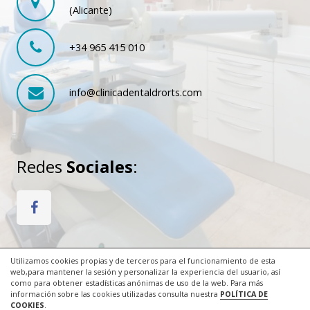
(Alicante)
+34 965 415 010
info@clinicadentaldrorts.com
Redes
Sociales
:
Utilizamos cookies propias y de terceros para el funcionamiento de esta
web,para mantener la sesión y personalizar la experiencia del usuario, así
© 2017 Todos los derechos reservados. Diseño web
como para obtener estadísticas anónimas de uso de la web. Para más
ACRILONIA
información sobre las cookies utilizadas consulta nuestra
POLÍTICA DE
COOKIES
.